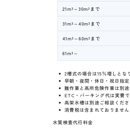
21m³～30m³まで
31m³～40m³まで
41m³～60m³まで
61m³～
2槽式の場合は15％増しとな
早朝・夜間・休日・祝日指定
難作業と高所危険作業は別途
ETC・パーキング代は実費
高架水槽は別途ご相談くださ
消費税は含まれておりません
水質検査代行料金