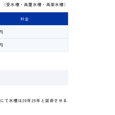
（受水槽・高置水槽・高架水槽）
料金
0円
0円
て水槽は20年25年と延命させる