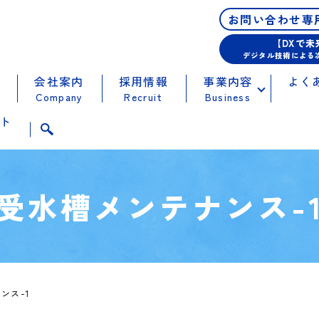
お問い合わせ専
【DXで
デジタル技術による
会社案内
採用情報
事業内容
よく
Company
Recruit
Business
ト
t
受水槽メンテナンス-
ンス-1