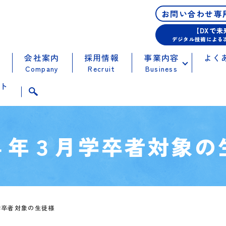
お問い合わせ専
【DXで
デジタル技術による
会社案内
採用情報
事業内容
よく
Company
Recruit
Business
ト
t
４年３月学卒者対象の
学卒者対象の生徒様