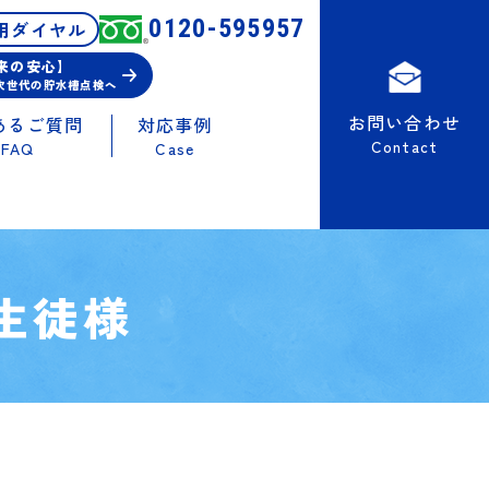
0120-595957
用ダイヤル
未来の安心】
次世代の貯水槽点検へ
お問い合わせ
あるご質問
対応事例
Contact
FAQ
Case
生徒様