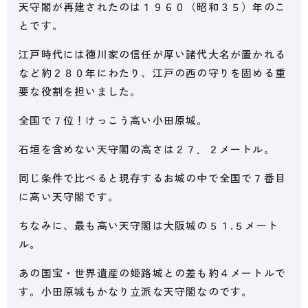
天守閣が再建されたのは１９６０（昭和３５）年のこ
とです。
江戸時代には徳川家の信任が厚い諸代大名が置かれる
など約２８０年にわたり、江戸の西の守りを固める重
要な役割を担いました。
全国で７位！けっこう高い小田原城。
石垣を含めない天守閣の高さは２７．２メートル。
同じ条件で比べると現存するお城の中で全国で７番目
に高い天守閣です。
ちなみに、最も高い天守閣は大阪城の５１.５メート
ル。
あの国宝・世界遺産の姫路城との差も約４メートルで
す。小田原城もかなり立派な天守閣なのです。